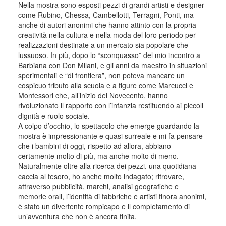
Nella mostra sono esposti pezzi di grandi artisti e designer
come Rubino, Chessa, Cambellotti, Terragni, Ponti, ma
anche di autori anonimi che hanno attinto con la propria
creatività nella cultura e nella moda del loro periodo per
realizzazioni destinate a un mercato sia popolare che
lussuoso. In più, dopo lo “sconquasso” del mio incontro a
Barbiana con Don Milani, e gli anni da maestro in situazioni
sperimentali e “di frontiera”, non poteva mancare un
cospicuo tributo alla scuola e a figure come Marcucci e
Montessori che, all’inizio del Novecento, hanno
rivoluzionato il rapporto con l’infanzia restituendo ai piccoli
dignità e ruolo sociale.
A colpo d’occhio, lo spettacolo che emerge guardando la
mostra è impressionante e quasi surreale e mi fa pensare
che i bambini di oggi, rispetto ad allora, abbiano
certamente molto di più, ma anche molto di meno.
Naturalmente oltre alla ricerca dei pezzi, una quotidiana
caccia al tesoro, ho anche molto indagato; ritrovare,
attraverso pubblicità, marchi, analisi geografiche e
memorie orali, l’identità di fabbriche e artisti finora anonimi,
è stato un divertente rompicapo e il completamento di
un’avventura che non è ancora finita.