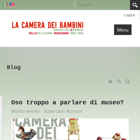
Login
Menu
Home
Collection
Blog
Blog
Credits
Contact Us
Oso troppo a parlare di museo?
Mostra evento - SuperUser Account