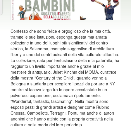
Confesso che sono felice e orgoglioso che la mia città,
tramite le sue Istituzioni, esponga questa mia amata
collezione in uno dei luoghi più significativi del centro
storico, la Salaborsa, esempio suggestivo di architettura
liberty e uno dei centri pulsanti della vita culturale cittadina.
La collezione, nata per l’entusiasmo della mia paternità, ha
raggiunto un livello importante anche grazie al mio
mestiere di antiquario. Juliet Kinchin del MOMA, curatrice
della mostra ”Century of the Child”, quando venne a
Bologna a studiarla per scegliere i pezzi da portare a NY,
mentre si faceva largo tra le opere accatastate in un
polveroso capannone, esclamava ripetutamente:
“Wonderful, fantastic, fascinating”. Nella mostra sono
esposti pezzi di grandi artisti e designer come Rubino,
Chessa, Cambellotti, Terragni, Ponti, ma anche di autori
anonimi che hanno attinto con la propria creatività nella
cultura e nella moda del loro periodo p ...