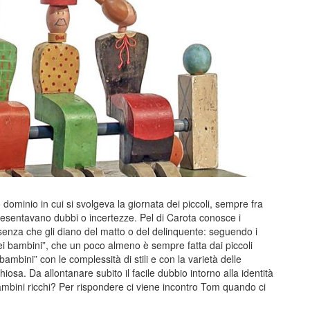
o dominio in cui si svolgeva la giornata dei piccoli, sempre fra
 presentavano dubbi o incertezze. Pel di Carota conosce i
o senza che gli diano del matto o del delinquente: seguendo i
ei bambini”, che un poco almeno è sempre fatta dai piccoli
ambini” con le complessità di stili e con la varietà delle
hiosa. Da allontanare subito il facile dubbio intorno alla identità
ambini ricchi? Per rispondere ci viene incontro Tom quando ci