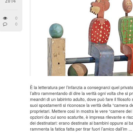
2014
0
0
È la letteratura per l’infanzia a consegnarci quel privat
l’altro rammentando di dire la verità ogni volta che si
meandri di un labirinto adulto, dove può fare il filosof
suoi spostamenti si riconosce la verità della “camera d
proprietari. Mettere così in mostra le vere “camere dei b
opzioni da cui sono scaturite, è impresa rilevante e risc
dei destinatari: erano destinate ai bambini oppure ai b
rammenta la fatica fatta per tirar fuori l’amico dall’im ...