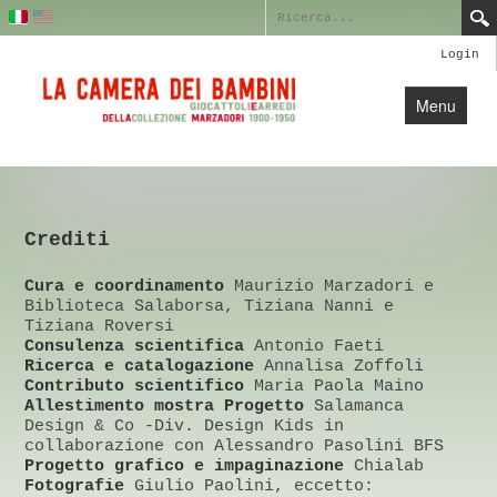
Login
Menu
Home
Profilo
Crediti
Collezione
Blog
Cura e coordinamento
Maurizio Marzadori e
Biblioteca Salaborsa, Tiziana Nanni e
Crediti
Tiziana Roversi
Consulenza scientifica
Antonio Faeti
Contatti
Ricerca e catalogazione
Annalisa Zoffoli
Contributo scientifico
Maria Paola Maino
Allestimento mostra Progetto
Salamanca
Design & Co -Div. Design Kids in
collaborazione con Alessandro Pasolini BFS
Progetto grafico e impaginazione
Chialab
Fotografie
Giulio Paolini, eccetto: