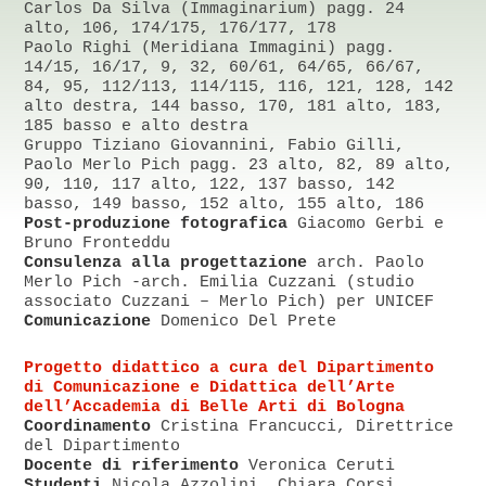
Carlos Da Silva (Immaginarium) pagg. 24
alto, 106, 174/175, 176/177, 178
Paolo Righi (Meridiana Immagini) pagg.
14/15, 16/17, 9, 32, 60/61, 64/65, 66/67,
84, 95, 112/113, 114/115, 116, 121, 128, 142
alto destra, 144 basso, 170, 181 alto, 183,
185 basso e alto destra
Gruppo Tiziano Giovannini, Fabio Gilli,
Paolo Merlo Pich pagg. 23 alto, 82, 89 alto,
90, 110, 117 alto, 122, 137 basso, 142
basso, 149 basso, 152 alto, 155 alto, 186
Post-produzione fotografica
Giacomo Gerbi e
Bruno Fronteddu
Consulenza alla progettazione
arch. Paolo
Merlo Pich -arch. Emilia Cuzzani (studio
associato Cuzzani – Merlo Pich) per UNICEF
Comunicazione
Domenico Del Prete
Progetto didattico a cura del Dipartimento
di Comunicazione e Didattica dell’Arte
dell’Accademia di Belle Arti di Bologna
Coordinamento
Cristina Francucci, Direttrice
del Dipartimento
Docente di riferimento
Veronica Ceruti
Studenti
Nicola Azzolini, Chiara Corsi,