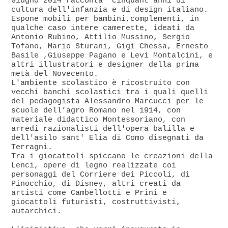
Giugno 2014“racconta” cinquant'anni di
cultura dell'infanzia e di design italiano.
Espone mobili per bambini,complementi, in
qualche caso intere camerette, ideati da
Antonio Rubino, Attilio Mussino, Sergio
Tofano, Mario Sturani, Gigi Chessa, Ernesto
Basile ,Giuseppe Pagano e Levi Montalcini, e
altri illustratori e designer della prima
metà del Novecento.
L'ambiente scolastico è ricostruito con
vecchi banchi scolastici tra i quali quelli
del pedagogista Alessandro Marcucci per le
scuole dell’agro Romano nel 1914, con
materiale didattico Montessoriano, con
arredi razionalisti dell'opera balilla e
dell'asilo sant' Elia di Como disegnati da
Terragni.
Tra i giocattoli spiccano le creazioni della
Lenci, opere di legno realizzate coi
personaggi del Corriere dei Piccoli, di
Pinocchio, di Disney, altri creati da
artisti come Cambellotti e Prini e
giocattoli futuristi, costruttivisti,
autarchici.