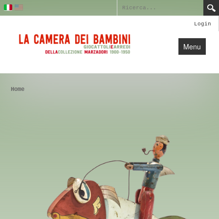
Login
Menu
Home
Home
Profilo
Collezione
Blog
Crediti
Contatti