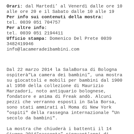
Orari:
dal Martedi’ al Venerdì dalle ore 10
alle ore 20 e il Sabato dalle 10 alle 19
Per info sui contenuti della mostra:
tel. 0039 051 704757
Per altre info:
tel. 0039 051 2194411
Ufficio stampa:
Domenico Del Prete 0039
3482419946
info@lacameradeibambini.com
Dal 22 marzo 2014 la SalaBorsa di Bologna
ospiterà“La camera dei bambini”, una mostra
su giocattoli e mobili per bambini dal 1900
al 1950 della collezione di Maurizio
Marzadori, noto antiquario bolognese,
fondatore e anima di Freak andò. Alcuni
pezzi che verranno esposti in Sala Borsa,
sono stati ammirati al Moma di New York
"ospiti" della rassegna internazionale "Un
secolo da bambini".
La mostra che chiuderà i battenti il 14