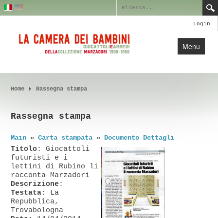
Login
Menu
Home
Home
Profilo
Rassegna stampa
Collezione
Rassegna stampa
Blog
Main
»
Carta stampata
»
Documento Dettagli
Crediti
Titolo
: Giocattoli
Contatti
futuristi e i
lettini di Rubino li
racconta Marzadori
Descrizione
:
Testata
: La
Repubblica,
Trovabologna