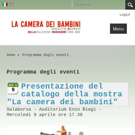
Login
Menu
Home
Home
Profilo
Programma degli eventi
Collezione
Programma degli eventi
Blog
Presentazione del
Crediti
9
catalogo della mostra
Contatti
"La camera dei bambini"
Salaborsa - Auditorium Enzo Biagi -
Mercoledì 9 aprile ore 17.30