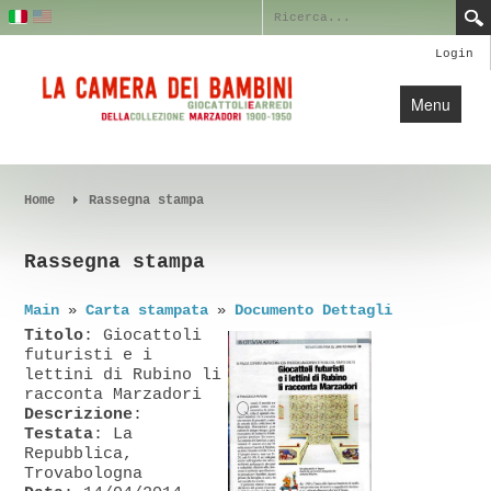
Login
Menu
Home
Home
Profilo
Rassegna stampa
Collezione
Rassegna stampa
Blog
Main
»
Carta stampata
»
Documento Dettagli
Crediti
Titolo
: Giocattoli
Contatti
futuristi e i
lettini di Rubino li
racconta Marzadori
Descrizione
:
Testata
: La
Repubblica,
Trovabologna