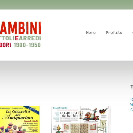
Home
Profilo
R
W
C