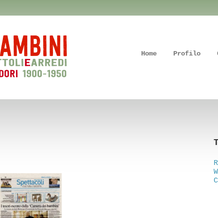
Home
Profilo
R
W
C